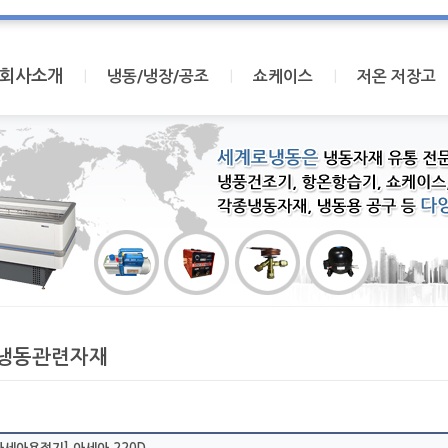
회사소개
I
I
I
냉동/냉장/공조
쇼케이스
저온 저장고
냉동관련자재