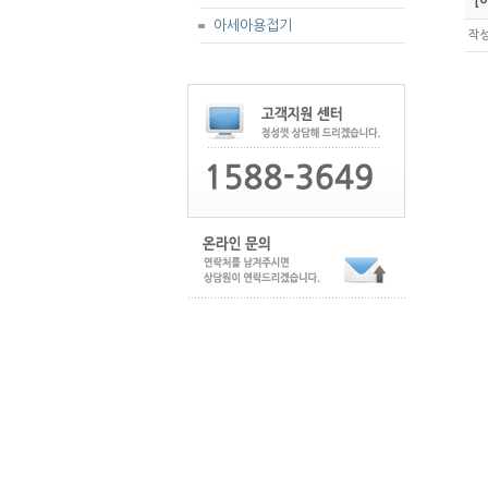
[아
아세아용접기
작