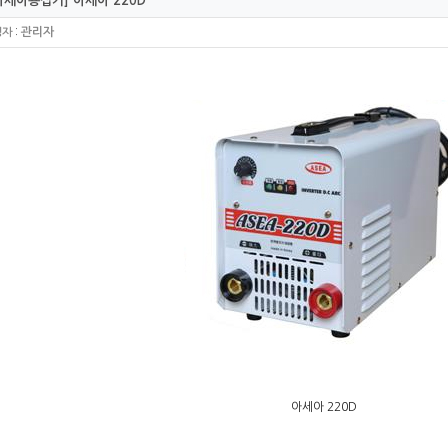
세아용접기] 아세아 220D
:
관리자
성자
아세아 220D