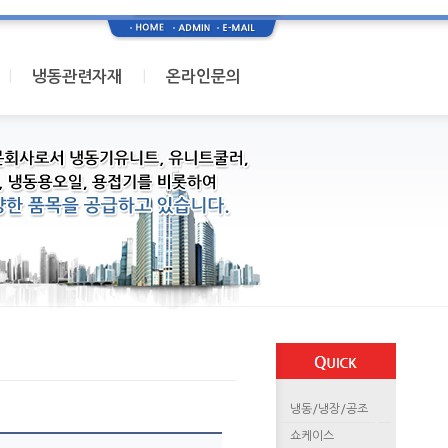
I
I
냉동관련자재
온라인문의
냉동/냉장/공조
쇼케이스