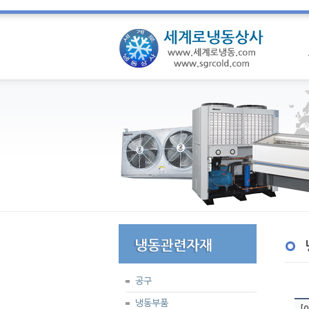
공구
냉동부품