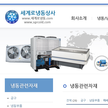
회사소개
I
냉동/
냉동관련자재
공구
전체
공구
냉동부품
아
(26)
|
|
|
냉동부품