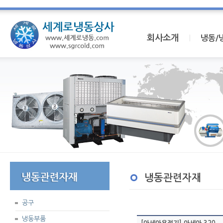
회사소개
I
냉동/
냉동관련자재
공구
냉동부품