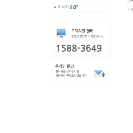
[아
아세아용접기
작