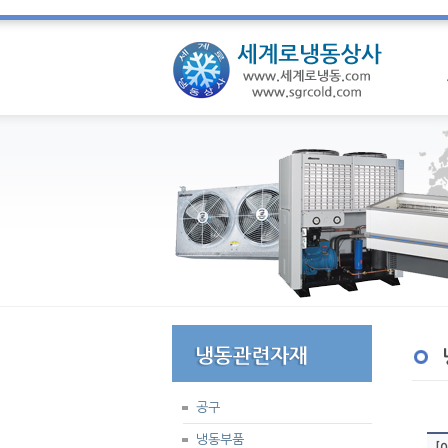
공구
냉동부품