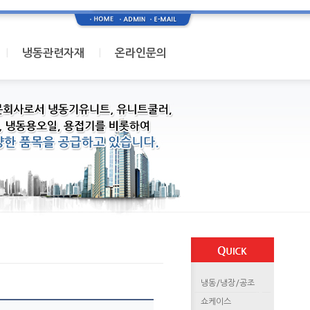
I
I
냉동관련자재
온라인문의
냉동/냉장/공조
쇼케이스