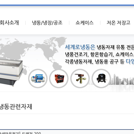
회사소개
I
I
I
냉동/냉장/공조
쇼케이스
저온 저장고
냉동관련자재