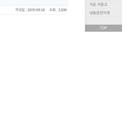
저온 저장고
:
작성일
2015-03-26
조회
: 3,034
냉동관련자재