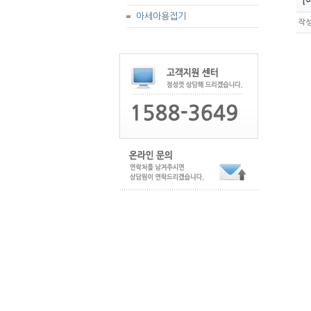
[아
아세아용접기
작