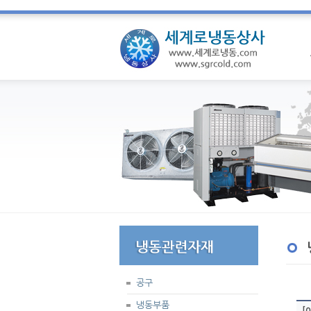
공구
냉동부품