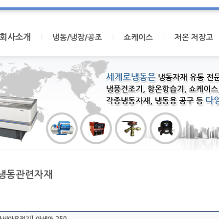
회사소개
I
I
I
냉동/냉장/공조
쇼케이스
저온 저장고
냉동관련자재