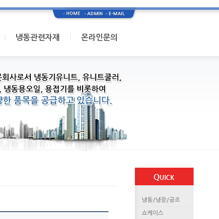
I
I
냉동관련자재
온라인문의
냉동/냉장/공조
쇼케이스