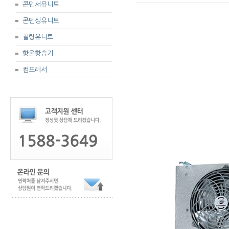
콘덴서유니트
콘덴싱유니트
칠링유니트
항온항습기
컴프레서