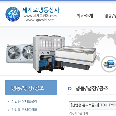
회사소개
I
냉동/
냉동/냉장/공조
상업용 유니트쿨러
[산업용 유니트쿨러] TDU-TYP
산업용 유니트쿨러
:
관리자
작성자