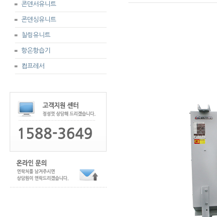
콘덴서유니트
콘덴싱유니트
칠링유니트
항온항습기
컴프레서