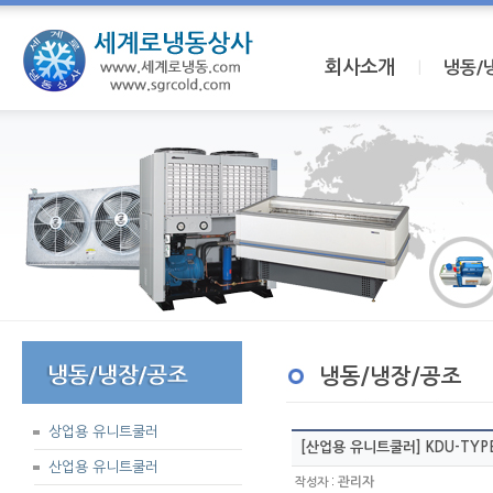
회사소개
I
냉동/
냉동/냉장/공조
상업용 유니트쿨러
[산업용 유니트쿨러] KDU-TYP
산업용 유니트쿨러
:
관리자
작성자