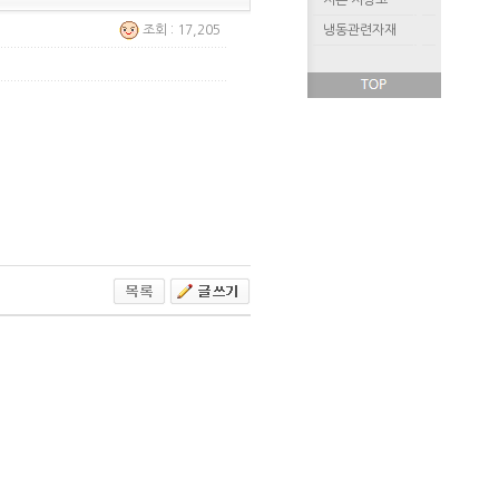
저온 저장고
조회 : 17,205
냉동관련자재