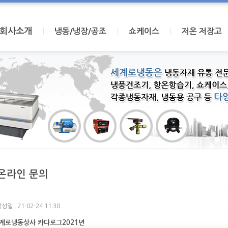
회사소개
I
I
I
냉동/냉장/공조
쇼케이스
저온 저장고
온라인 문의
성일 : 21-02-24 11:38
계로냉동상사 카다로그2021년