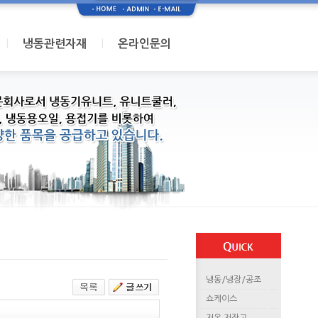
I
I
냉동관련자재
온라인문의
냉동/냉장/공조
쇼케이스