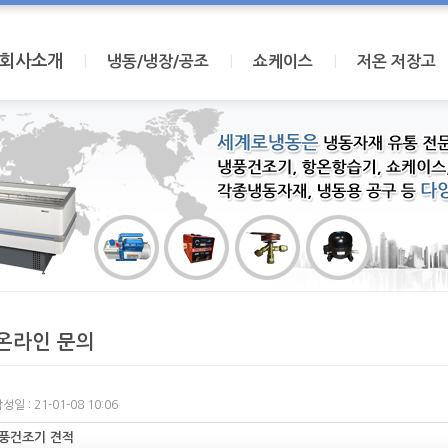
회사소개
I
I
I
냉동/냉장/공조
쇼케이스
저온 저장고
온라인 문의
성일 : 21-01-08 10:06
풍건조기 견적