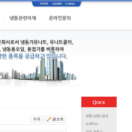
I
I
냉동관련자재
온라인문의
냉동/냉장/공조
쇼케이스