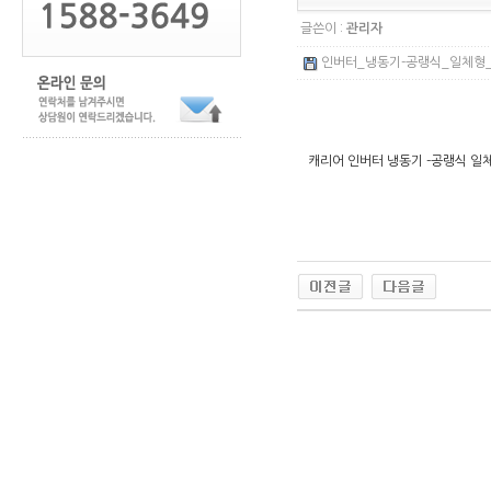
글쓴이 :
관리자
인버터_냉동기-공랭식_일체형_REV
캐리어 인버터 냉동기 -공랭식 일