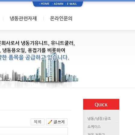
I
I
냉동관련자재
온라인문의
냉동/냉장/공조
쇼케이스