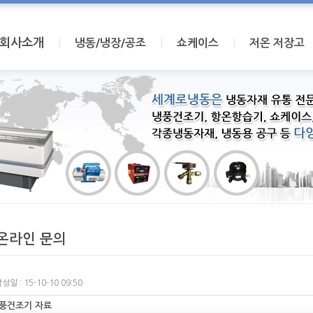
회사소개
I
I
I
냉동/냉장/공조
쇼케이스
저온 저장고
온라인 문의
성일 : 15-10-10 09:50
풍건조기 자료