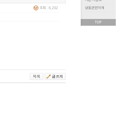
저온 저장고
조회 : 6,202
냉동관련자재