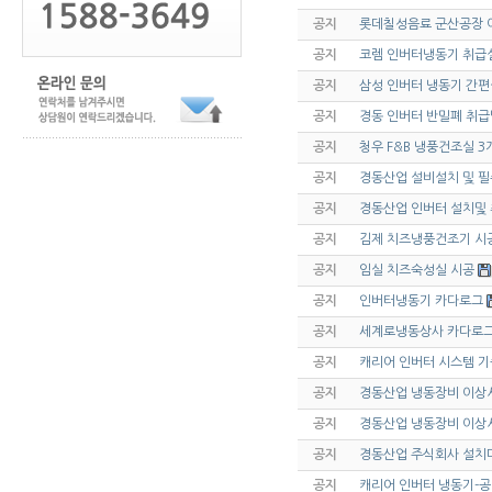
공지
롯데칠성음료 군산공장 
공지
코렘 인버터냉동기 취급
공지
삼성 인버터 냉동기 간
공지
경동 인버터 반밀폐 취
공지
청우 F&B 냉풍건조실 
공지
경동산업 설비설치 및 
공지
경동산업 인버터 설치및
공지
김제 치즈냉풍건조기 시
공지
임실 치즈숙성실 시공
공지
인버터냉동기 카다로그
공지
세계로냉동상사 카다로그
공지
캐리어 인버터 시스템 기
공지
경동산업 냉동장비 이상시
공지
경동산업 냉동장비 이상시
공지
경동산업 주식회사 설치
공지
캐리어 인버터 냉동기-