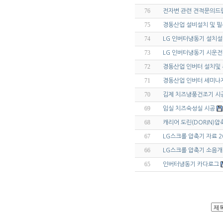
76
전자변 관련 견적문의드
75
경동산업 설비설치 및 
74
LG 인버터냉동기 설치설명서
73
LG 인버터냉동기 시운전 방
72
경동산업 인버터 설치및
71
경동산업 인버터 세미나
70
김제 치즈냉풍건조기 시
69
임실 치즈숙성실 시공
68
캐리어 도린(DORIN)
67
LG스크롤 압축기 자료 2
66
LG스크롤 압축기 소음개
65
인버터냉동기 카다로그