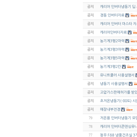
공지
캐리어 인버터냉동기 딥
공지
경동 인버터자료
공지
캐리어 인버터 마스타 자
공지
캐리어인버터자료
공지
농기계3평2마력
공지
농기계3평3마력
공지
농기계3평5마력
공지
농기계3평2칸
공지
유니트쿨러 사용설명서
공지
냉동기 사용설명서
공지
고압가스판매허가를 받았
공지
초저온냉동기(-80도) 시
공지
매장내부전경
79
저온용 인버터냉동기 모
78
캐리어 인버터콘덴싱유
77
청우 F&B 냉풍건조실 