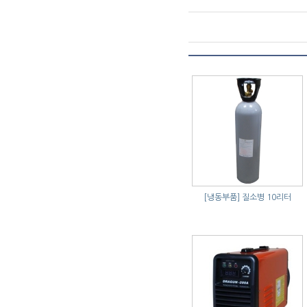
[냉동부품]
질소병 10리터