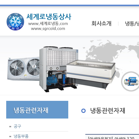
회사소개
I
냉동/
냉동관련자재
공구
냉동부품