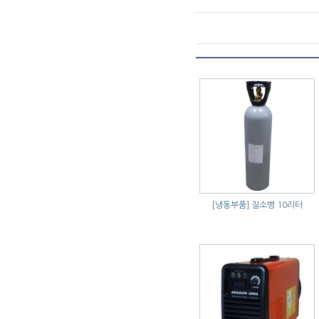
[냉동부품]
질소병 10리터