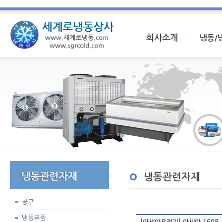
회사소개
I
냉동/
냉동관련자재
공구
냉동부품