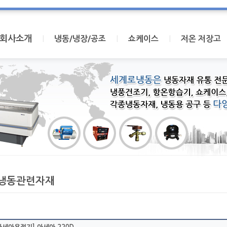
회사소개
I
I
I
냉동/냉장/공조
쇼케이스
저온 저장고
냉동관련자재