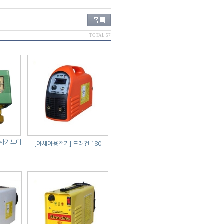
TOTAL 57
(사기노미
[아세아용접기]
드래건 180