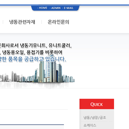
I
I
냉동관련자재
온라인문의
냉동/냉장/공조
쇼케이스