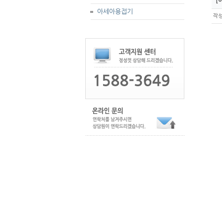
[아
아세아용접기
작