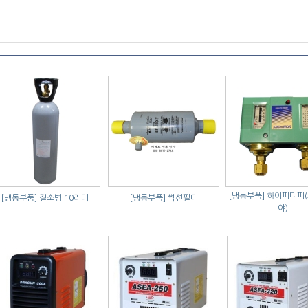
[냉동부품]
하이피디피
[냉동부품]
질소병 10리터
[냉동부품]
썩션필터
야)