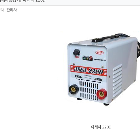
세아용접기] 아세아 220D
:
관리자
성자
아세아 220D