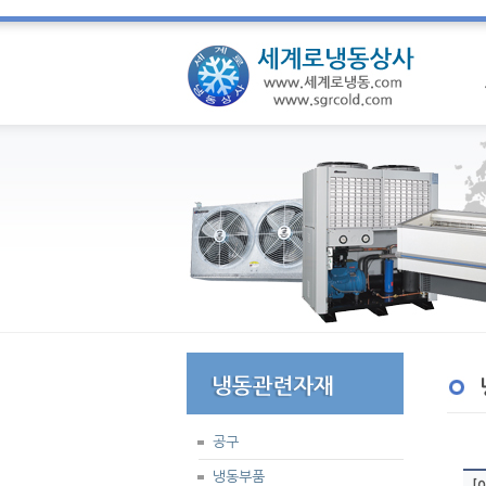
공구
냉동부품